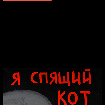
Явка провалена
Я это не я
Чертовщина в голове
Хватит отвлекать
Темный лес
Схема сборки кота