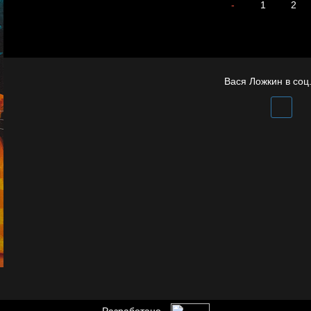
В Москву! Разгонять
-
1
2
В каком смысле?
тоску!
Вася Ложкин в соц.