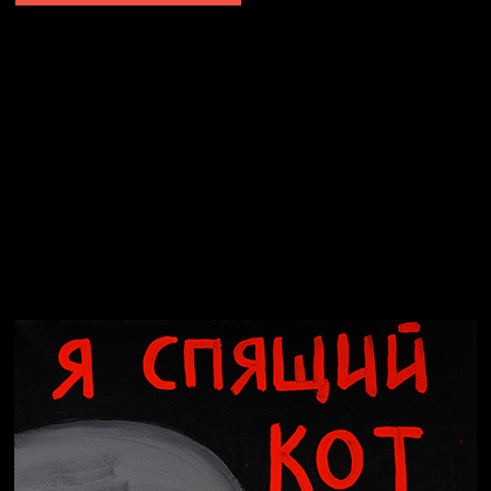
Явка провалена
Я это не я
Чертовщина в голове
Хватит отвлекать
Темный лес
Схема сборки кота