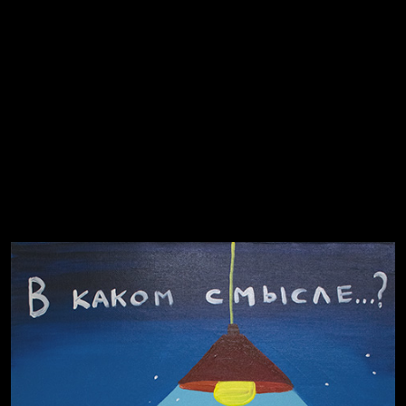
Попытка заняться спортом №2
Попытка заняться спортом №8
Смотри, как все похорошело
Russian Federation
Давайте тешить себя иллюзиями
За счастьем
Мизантроп
В Москву! Разгонять тоску!
Иди