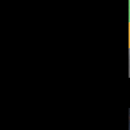
Попытка заняться
Смотри, как все
спортом №9