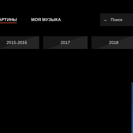
АРТИНЫ
МОЯ МУЗЫКА
2015-2016
2017
2018
Попытка заняться
Попытка заняться
спортом №10
Смотри, как все
спортом №9
похорошело