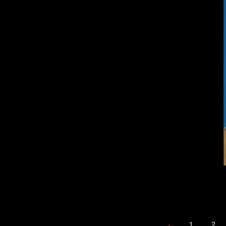
За счастьем
-
1
2