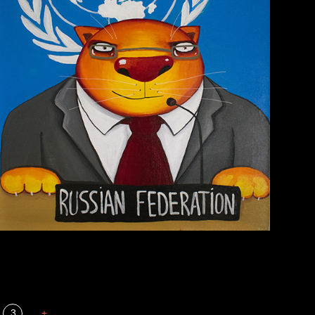
Мизантроп
3
+