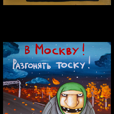
Давайте тешить себя иллюзиями
За счастьем
Мизантроп
Russian Federation