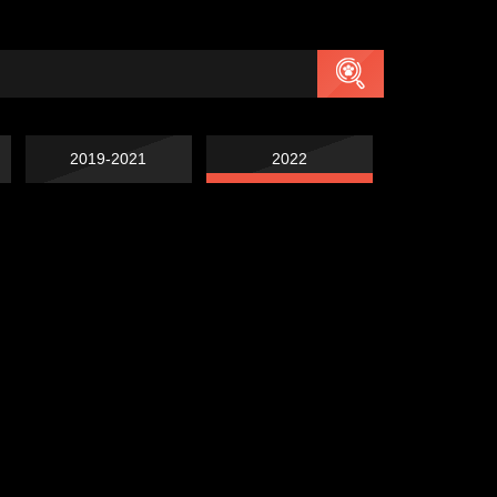
2019-2021
2022
Попытка заняться
Попытка заняться
спортом №7
Попытка заняться
спортом №6
Смотри, как все
спортом №8