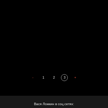
Russian Federation
Давайте тешить себя иллюзиями
За счастьем
Мизантроп
В Москву! Разгонять тоску!
Иди
В каком смысле?
Сладких снов
-
1
2
3
+
Вася Ложкин в соц.сетях: