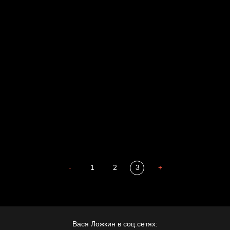
Russian Federation
Давайте тешить себя иллюзиями
За счастьем
Мизантроп
В Москву! Разгонять тоску!
Иди
В каком смысле?
Сладких снов
-
1
2
3
+
Вася Ложкин в соц.сетях: