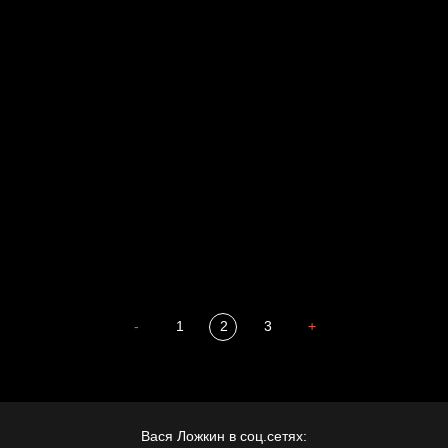
Голова
Воздух свободы
Внутренний мир
Весна
А у нас в квартире газ
Бойцы невидимого фронта
Бдительность
Попытка заняться спортом №4
-
1
2
3
+
Вася Ложкин в соц.сетях: