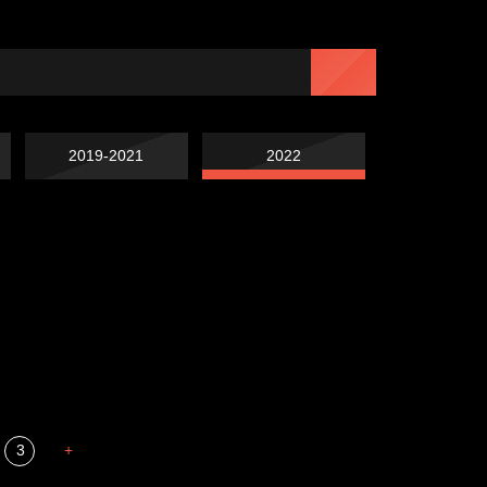
2019-2021
2022
Попытка заняться
Попытка заняться
спортом №7
Russian Federation
спортом №6
Мизантроп
3
+