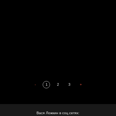
Свинтиликтуалы
Родина знает
Разум осветил
Престол
Пора творить добро
Полудруг
Охота на человека
Отцы
-
1
2
3
+
Вася Ложкин в соц.сетях: