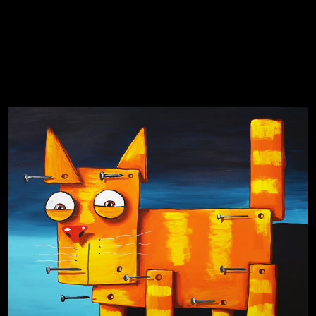
Явка провалена
Я это не я
Чертовщина в голове
Хватит отвлекать
Темный лес