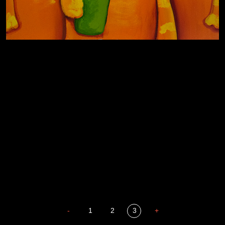
За счастьем
Мизантроп
В Москву! Разгонять тоску!
Иди
В каком смысле?
Давайте тешить себя иллюзиями
Сладких снов
-
1
2
3
+