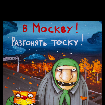
Russian Federation
Давайте тешить себя иллюзиями
За счастьем
Мизантроп