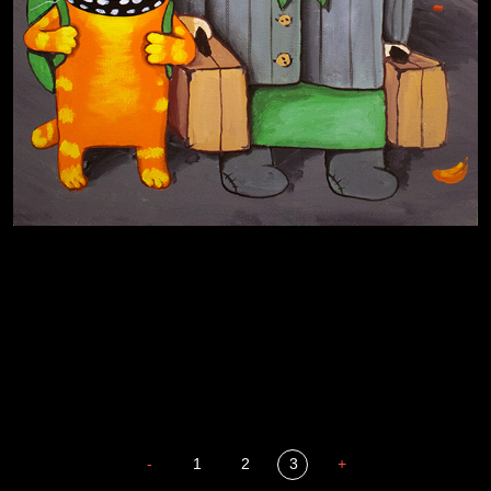
Иди
В каком смысле?
Сладких снов
-
1
2
3
+