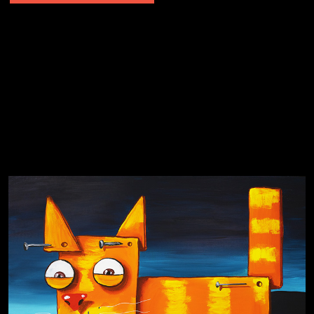
Явка провалена
Я это не я
Чертовщина в голове
Хватит отвлекать
Темный лес