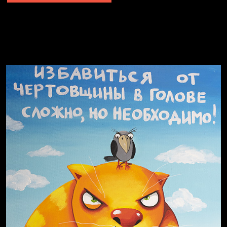
Явка провалена
Я это не я