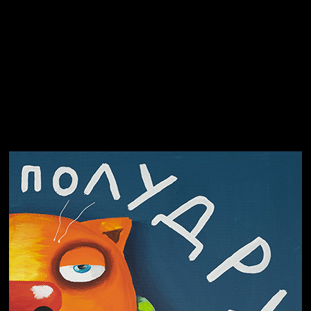
Спящий кот
СМЕРШ
Чертовщина в голове
Свинтиликтуалы
Родина знает
Разум осветил
Престол
Пора творить добро