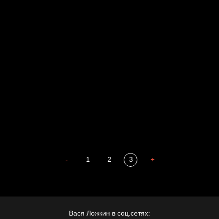
Russian Federation
Давайте тешить себя иллюзиями
За счастьем
Мизантроп
В Москву! Разгонять тоску!
Иди
В каком смысле?
Сладких снов
-
1
2
3
+
Вася Ложкин в соц.сетях: