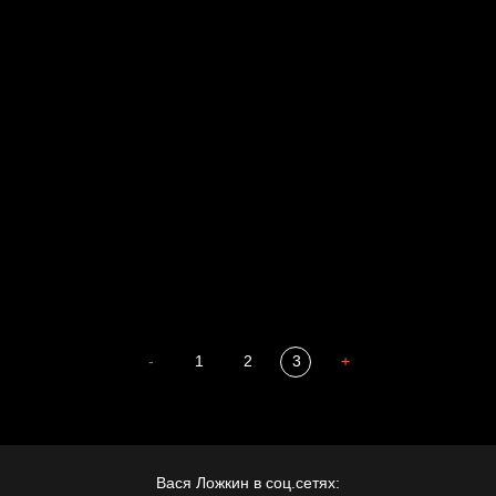
Russian Federation
Давайте тешить себя иллюзиями
За счастьем
Мизантроп
В Москву! Разгонять тоску!
Иди
В каком смысле?
Сладких снов
-
1
2
3
+
Вася Ложкин в соц.сетях: