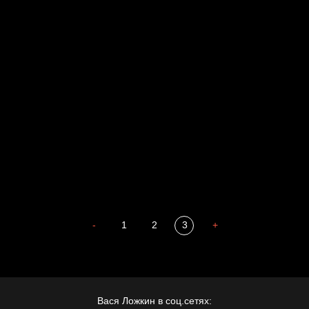
Russian Federation
Давайте тешить себя иллюзиями
За счастьем
Мизантроп
В Москву! Разгонять тоску!
Иди
В каком смысле?
Сладких снов
-
1
2
3
+
Вася Ложкин в соц.сетях: