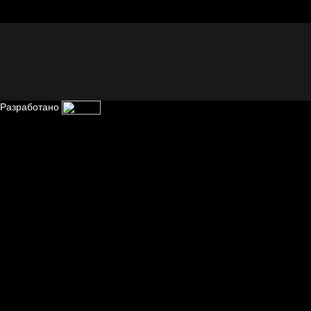
Сладких снов
тоску!
Разработано