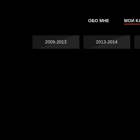
ОБО МНЕ
МОИ К
2009-2013
2013-2014
Попытка заняться
Попытка заняться
спортом №2
Попытка заняться
спортом №3
Давайте тешить
спортом №8
В Москву! Разгонять
себя иллюзиями