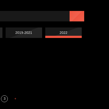
2019-2021
2022
Попытка заняться
Попытка заняться
спортом №7
Russian Federation
спортом №6
Мизантроп
3
+
В каком смысле?