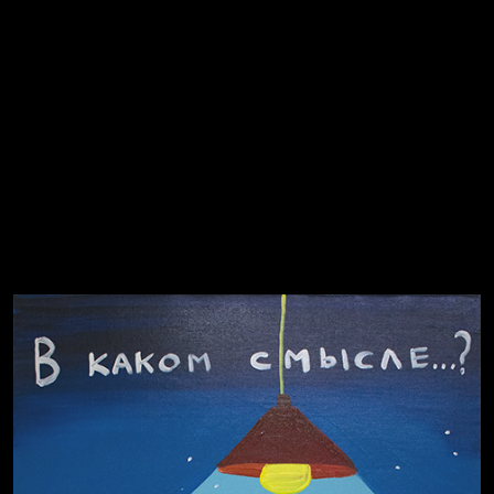
Попытка заняться спортом №2
Попытка заняться спортом №8
Смотри, как все похорошело
Russian Federation
Давайте тешить себя иллюзиями
За счастьем
Мизантроп
В Москву! Разгонять тоску!
Иди