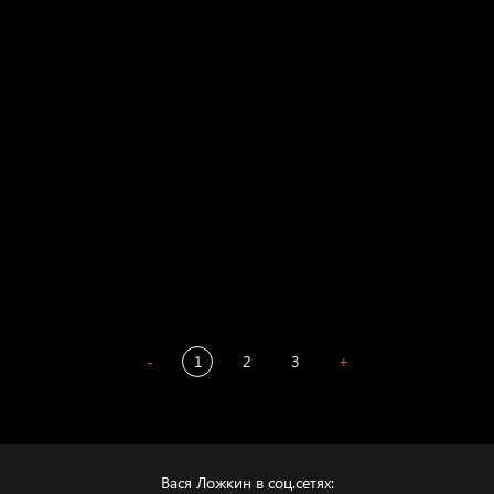
Свинтиликтуалы
Родина знает
Разум осветил
Престол
Пора творить добро
Полудруг
Охота на человека
Отцы
-
1
2
3
+
Вася Ложкин в соц.сетях: