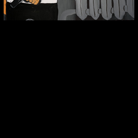
Я это не я
Чертовщина в голове
Хватит отвлекать
Темный лес
Схема сборки кота
Явка провалена
Спящий кот
СМЕРШ