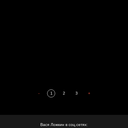
Свинтиликтуалы
Родина знает
Разум осветил
Престол
Пора творить добро
Полудруг
Охота на человека
Отцы
-
1
2
3
+
Вася Ложкин в соц.сетях: