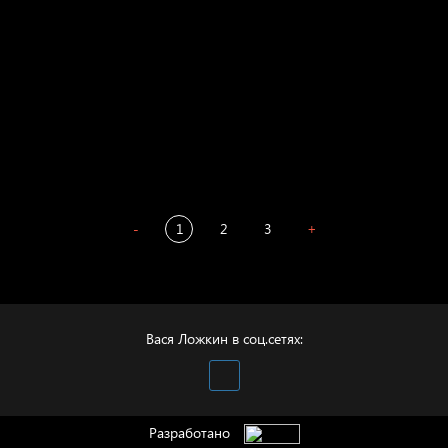
Престол
Пора творить добро
Полудруг
Охота на человека
Отцы
-
1
2
3
+
Вася Ложкин в соц.сетях:
Разработано