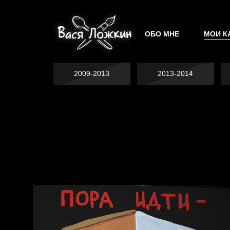
ОБО МНЕ
МОИ К
2009-2013
2013-2014
Явка провалена
Хватит отвлекать
Спящий кот
Родина знает