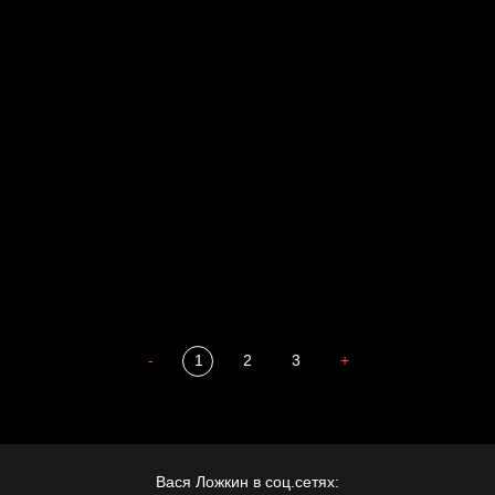
Свинтиликтуалы
Родина знает
Разум осветил
Престол
Пора творить добро
Полудруг
Охота на человека
Отцы
-
1
2
3
+
Вася Ложкин в соц.сетях: