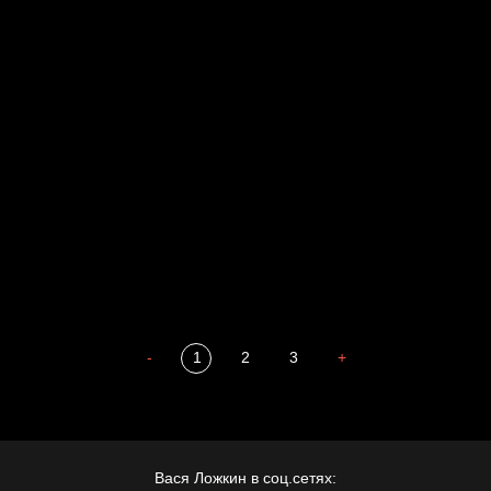
Свинтиликтуалы
Родина знает
Разум осветил
Престол
Пора творить добро
Полудруг
Охота на человека
Отцы
-
1
2
3
+
Вася Ложкин в соц.сетях: