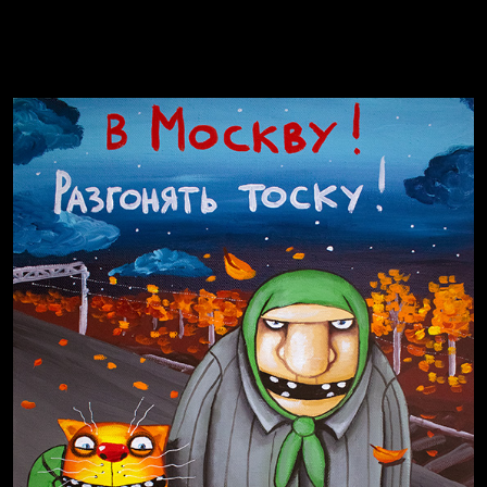
Russian Federation
Давайте тешить себя иллюзиями
За счастьем
Мизантроп