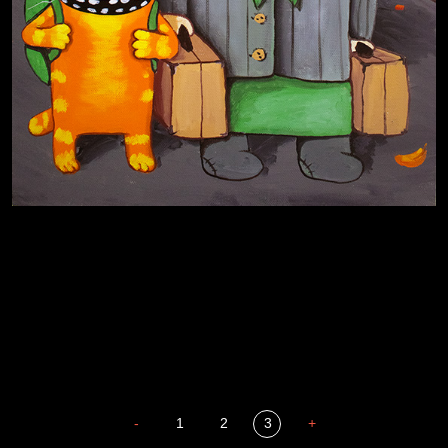
Иди
В каком смысле?
Сладких снов
-
1
2
3
+