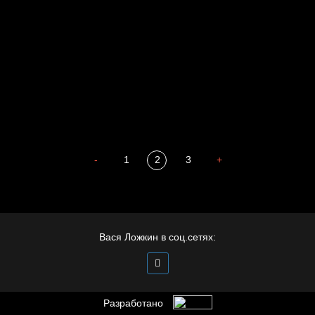
Весна
А у нас в квартире газ
Бойцы невидимого фронта
Бдительность
Попытка заняться спортом №4
-
1
2
3
+
Вася Ложкин в соц.сетях:
Разработано