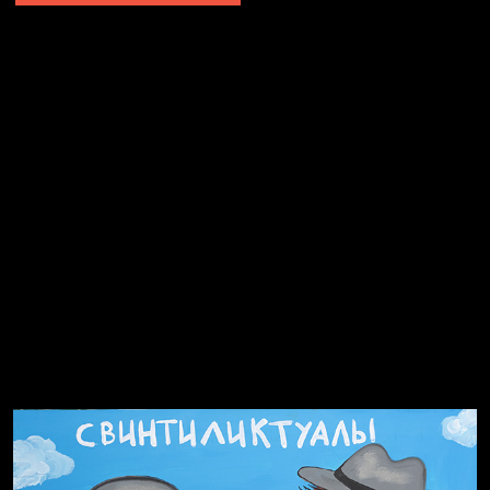
Явка провалена
Я это не я
Чертовщина в голове
Хватит отвлекать
Темный лес
Схема сборки кота
Спящий кот
СМЕРШ