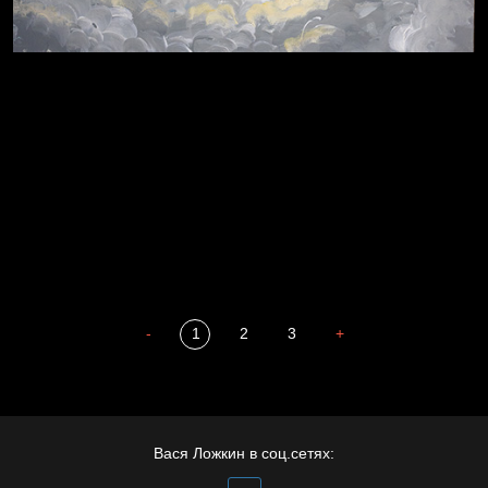
Пора творить добро
Полудруг
Охота на человека
Отцы
-
1
2
3
+
Престол
Вася Ложкин в соц.сетях: