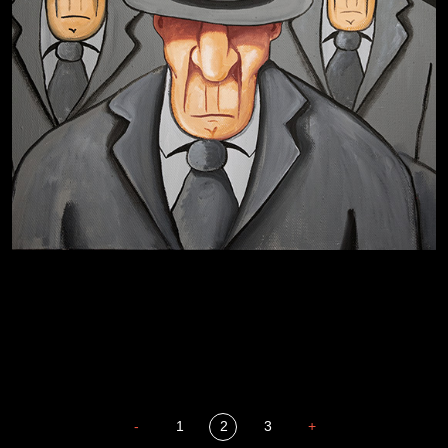
Бдительность
Попытка заняться спортом №4
-
1
2
3
+