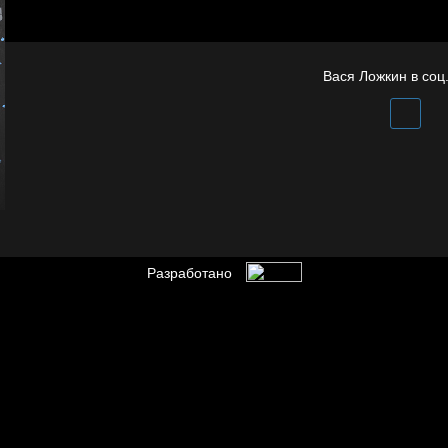
Бойцы невидимого
Попытка заняться
фронта
спортом №4
Вася Ложкин в соц.
Разработано