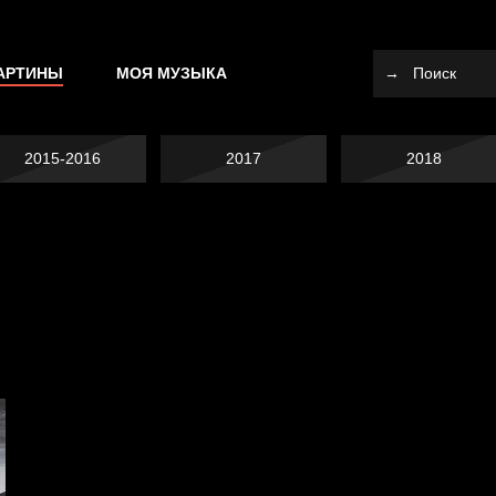
АРТИНЫ
МОЯ МУЗЫКА
2015-2016
2017
2018
Не вижу, не слышу,
Много сладкого
не скажу
Земля плоская
вредно
Внутренний мир