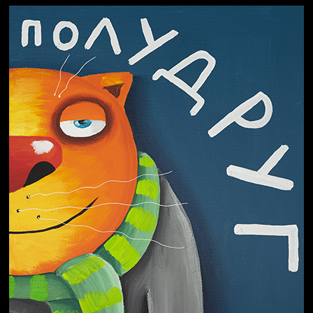
Свинтиликтуалы
Престол
Пора творить добро