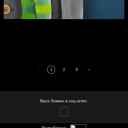
Охота на человека
Отцы
-
1
2
3
+
Полудруг
Вася Ложкин в соц.сетях:
Разработано