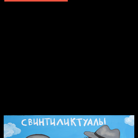
Явка провалена
Я это не я
Чертовщина в голове
Хватит отвлекать
Темный лес
Схема сборки кота
Спящий кот
СМЕРШ