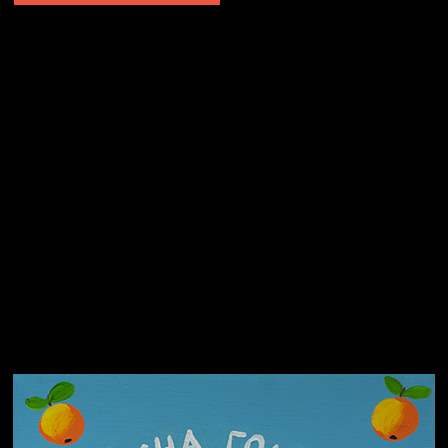
Не грузи
Не вижу, не слышу, не скажу
Навстречу весне
На потом
Много сладкого вредно
Лишние детали
Котоград
Земля плоская