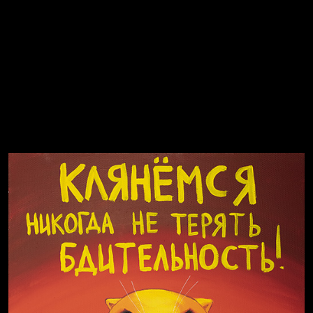
Воздух свободы
Внутренний мир
Весна
А у нас в квартире газ
Бойцы невидимого фронта
Голова