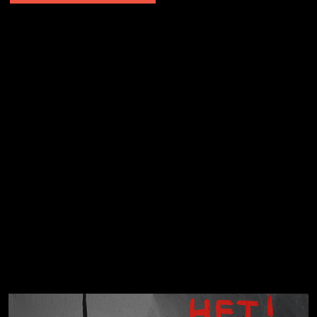
Не грузи
Не вижу, не слышу, не скажу
Навстречу весне
На потом
Много сладкого вредно
Лишние детали
Котоград
Земля плоская