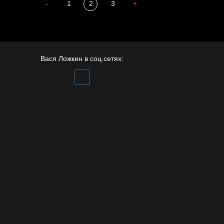
Бдительность
-
1
2
3
+
Попытка заняться
спортом №4
Вася Ложкин в соц.сетях: