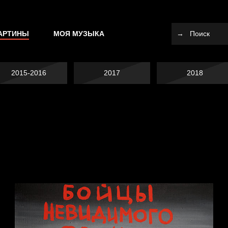
АРТИНЫ
МОЯ МУЗЫКА
2015-2016
2017
2018
Не вижу, не слышу,
Много сладкого
не скажу
Земля плоская
вредно
Внутренний мир