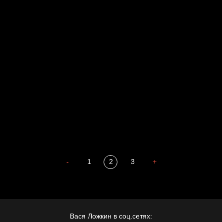
Голова
Воздух свободы
Внутренний мир
Весна
А у нас в квартире газ
Бойцы невидимого фронта
Бдительность
Попытка заняться спортом №4
-
1
2
3
+
Вася Ложкин в соц.сетях: