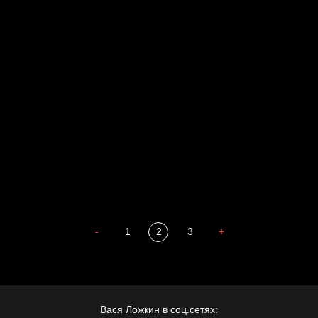
Голова
Воздух свободы
Внутренний мир
Весна
А у нас в квартире газ
Бойцы невидимого фронта
Бдительность
Попытка заняться спортом №4
-
1
2
3
+
Вася Ложкин в соц.сетях: