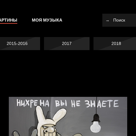
АРТИНЫ
МОЯ МУЗЫКА
2015-2016
2017
2018
Не вижу, не слышу,
Много сладкого
не скажу
Земля плоская
вредно