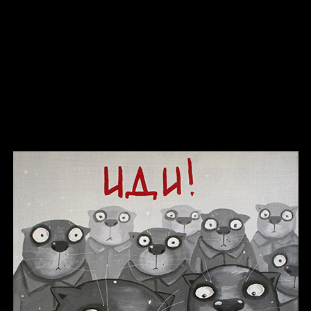
Попытка заняться спортом №8
Смотри, как все похорошело
Russian Federation
Давайте тешить себя иллюзиями
Попытка заняться спортом №9
За счастьем
Мизантроп
В Москву! Разгонять тоску!