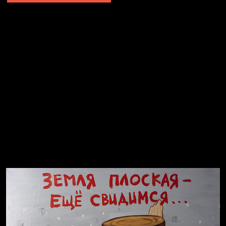
Не грузи
Не вижу, не слышу, не скажу
Навстречу весне
На потом
Много сладкого вредно
Лишние детали
Котоград