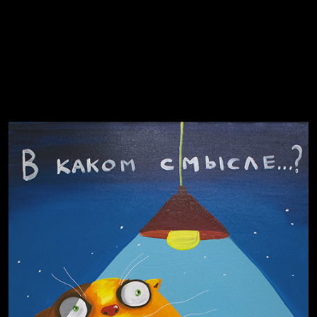
Russian Federation
Давайте тешить себя иллюзиями
За счастьем
Мизантроп
В Москву! Разгонять тоску!
Иди