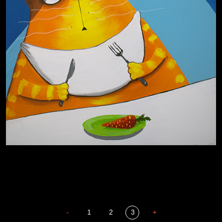
Сладких снов
-
1
2
3
+