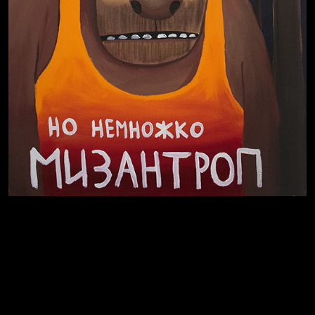
В Москву! Разгонять тоску!
Иди