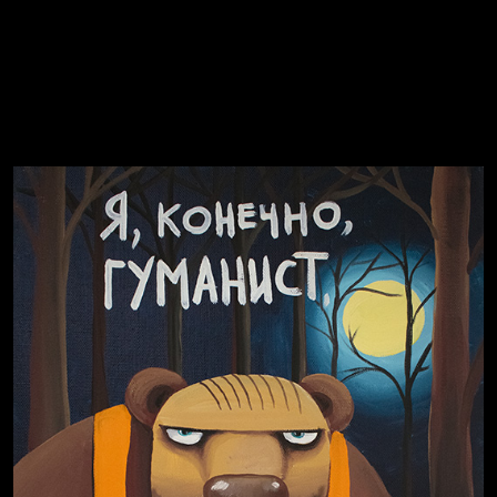
Смотри, как все похорошело
Russian Federation
Давайте тешить себя иллюзиями
За счастьем
Попытка заняться спортом №8