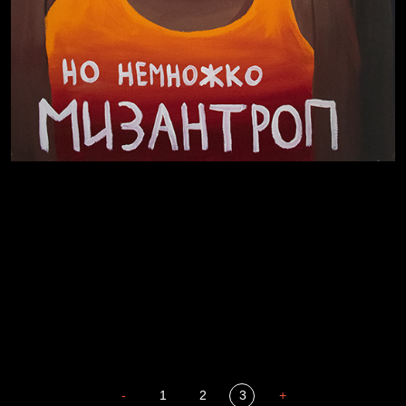
В Москву! Разгонять тоску!
Иди
В каком смысле?
Сладких снов
-
1
2
3
+