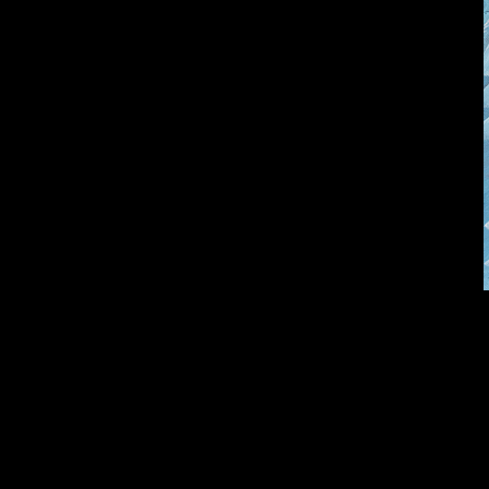
Много сладкого
Земля плоская
вредно