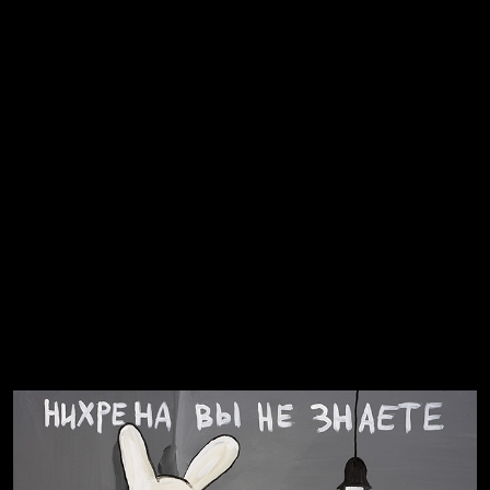
Не грузи
Не вижу, не слышу, не скажу
Навстречу весне
На потом
Много сладкого вредно
Лишние детали
Котоград
Земля плоская
Голова
Воздух свободы