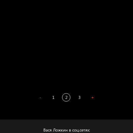
Голова
Воздух свободы
Внутренний мир
Весна
А у нас в квартире газ
Бойцы невидимого фронта
Бдительность
Попытка заняться спортом №4
-
1
2
3
+
Вася Ложкин в соц.сетях: