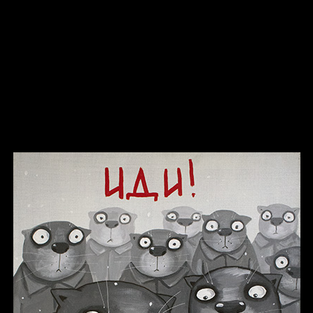
Попытка заняться спортом №8
Смотри, как все похорошело
Russian Federation
Давайте тешить себя иллюзиями
Попытка заняться спортом №9
За счастьем
Мизантроп
В Москву! Разгонять тоску!